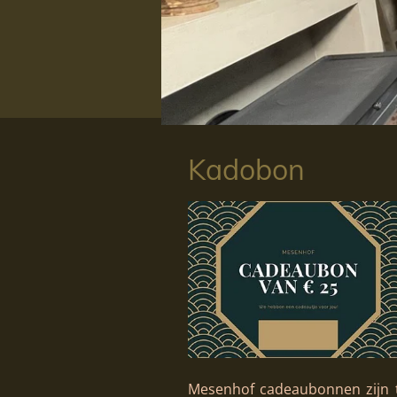
Kadobon
Mesenhof cadeaubonnen zijn t