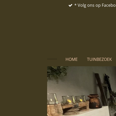
* Volg ons op Faceb
Ga
direct
naar
de
hoofdinhoud
HOME
TUINBEZOEK