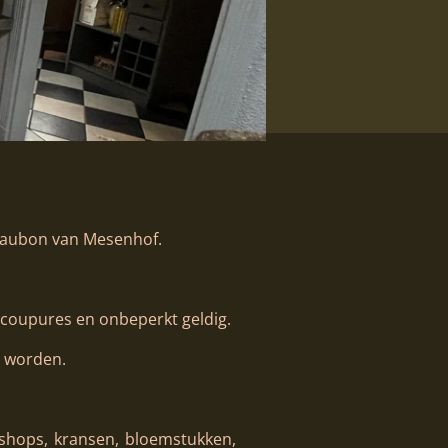
deaubon van Mesenhof.
 coupures en onbeperkt geldig.
n worden.
shops, kransen, bloemstukken,